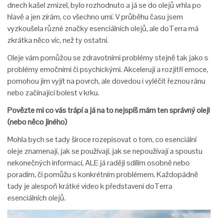
dnech kašel zmizel, bylo rozhodnuto a já se do olejů vrhla po
hlavě a jen zírám, co všechno umí. V průběhu času jsem
vyzkoušela různé značky esenciálních olejů, ale doTerra má
zkrátka něco víc, než ty ostatní.
Oleje vám pomůžou se zdravotními problémy stejně tak jako s
problémy emočními či psychickými. Akcelerují a rozjitří emoce,
pomohou jim vyjít na povrch, ale dovedou i vyléčit řeznou ránu
nebo začínající bolest v krku.
Povězte mi co vás trápí a já na to nejspíš mám ten správný olej!
(nebo něco jiné
ho)
Mohla bych se tady široce rozepisovat o tom, co esenciální
oleje znamenají, jak se používají, jak se nepoužívají a spoustu
nekonečných informací, ALE já raději sdílím osobně nebo
poradím, či pomůžu s konkrétním problémem. Každopádně
tady je alespoň krátké video k představení doTerra
esenciálních olejů.
Video