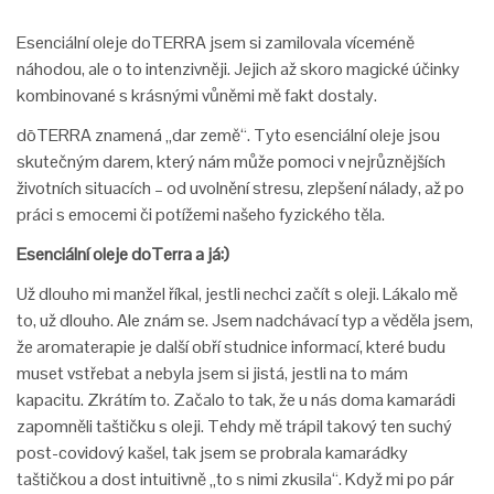
Esenciální oleje doTERRA jsem si zamilovala víceméně
náhodou, ale o to intenzivněji. Jejich až skoro magické účinky
kombinované s krásnými vůněmi mě fakt dostaly.
dōTERRA znamená „dar země“. Tyto esenciální oleje jsou
skutečným darem, který nám může pomoci v nejrůznějších
životních situacích – od uvolnění stresu, zlepšení nálady, až po
práci s emocemi či potížemi našeho fyzického těla.
Esenciální oleje doTerra a já:)
Už dlouho mi manžel říkal, jestli nechci začít s oleji. Lákalo mě
to, už dlouho. Ale znám se. Jsem nadchávací typ a věděla jsem,
že aromaterapie je další obří studnice informací, které budu
muset vstřebat a nebyla jsem si jistá, jestli na to mám
kapacitu. Zkrátím to. Začalo to tak, že u nás doma kamarádi
zapomněli taštičku s oleji. Tehdy mě trápil takový ten suchý
post-covidový kašel, tak jsem se probrala kamarádky
taštičkou a dost intuitivně „to s nimi zkusila“. Když mi po pár