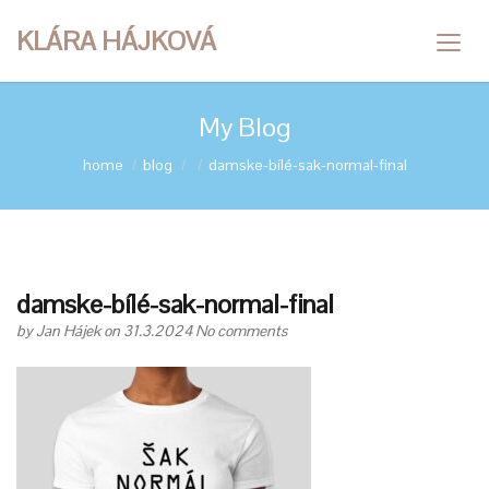
KLÁRA HÁJKOVÁ
My Blog
home
blog
damske-bílé-sak-normal-final
damske-bílé-sak-normal-final
by
Jan Hájek
on 31.3.2024
No comments