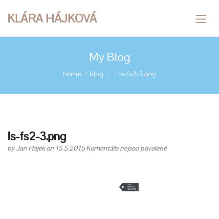
KLÁRA HÁJKOVÁ
My Blog
home
blog
ls-fs2-3.png
ls-fs2-3.png
u
by
Jan Hájek
on 15.5.2015
Komentáře nejsou povolené
textu
s
názvem
ls-
fs2-
3.png