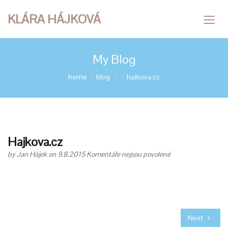
KLÁRA HÁJKOVÁ
My Blog
home
blog
hajkova.cz
Hajkova.cz
u
by
Jan Hájek
on 9.8.2015
Komentáře nejsou povolené
textu
s
názvem
Hajkova.cz
Next